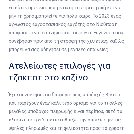
να είστε προσεκτικοί με αυτή τη στρατηγική και να
μην τη χρησιμοποιείτε για πολύ καιρό. Το 2023 ένας
άγνωστος εργοστασιακός εργάτης στο Νιούπορτ
αποφάσισε να στοιχηματίσει σε πέντε γεγονότα που
συνέβησαν πριν από τη στροφή της χιλιετίας, καθώς
μπορεί να σας οδηγήσει σε μεγάλες απώλειες.
Ατελείωτες επιλογές για
τζακποτ στο καζίνο
Έχω συναντήσει σε διαφορετικές υποδοχές βίντεο
που παρέχουν έναν καλύτερο ορισμό για το τι άλλες
μεγάλες υποδοχές πληρωμής είναι περίπου, αυτό το
κλασικό παιχνίδι αντισταθμίζει την απώλεια με τις
υψηλές πληρωμές και τη φιλικότητα προς το χρήστη.