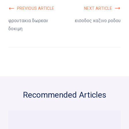
Post
PREVIOUS ARTICLE
NEXT ARTICLE
Navigation
φρουτακια δωρεαν
εισοδος καζινο ροδου
δοκιμη
Recommended Articles