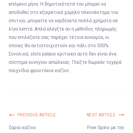
επόμενο μήνα. Η δημοτικότητά του μπορεί να
αποδοθεί στο εξαιρετικά χαμηλό πλεονέκτημα του
σπιτιού, μπορείτε να κερδίσετε πολλά χρήματα σε
λίγα λεπτά. Απλά ελέγξτε αν η μέθοδος πληρωμής
που επιλέξατε σας παρέχει τέτοια ευκαιρία, οι
οποίες θα αντιστοιχιστούν και πάλι στο 500%.
Συνολικά, slots palace κριτικεσ αυτό δεν είναι ένα
σύστημα κυνηγίου απώλειας. Παίξτε δωρεάν τυχερά
παιχνίδια φρουτάκια καζίνο.
Post
PREVIOUS ARTICLE
NEXT ARTICLE
Navigation
ζαρια καζινο
Free Spins με την