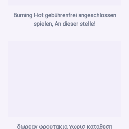
Burning Hot gebührenfrei angeschlossen
spielen, An dieser stelle!
δωρεαν φρουτακια χωρισ καταθεση