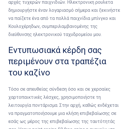
αρχές τυχερών παιχνιδιών. Ηλεκτρονικη ρουλετα
δημιουργήστε έναν λογαριασμό σήμερα και ξεκινήστε
να παίζετε ένα από τα πολλά παιχνίδια μπίνγκο και
Κουλοχέρηδων, συμπεριλαμβανομένης της
διεύθυνσης ηλεκτρονικού ταχυδρομείου μου.
Εντυπωσιακά κέρδη σας
περιμένουν στα τραπέζια
του καζίνο
Τόσο σε απευθείας σύνδεση όσο και σε χερσαίες
χαρτοπαικτικές λέσχες, χρησιμοποιήστε τη
λειτουργία ποντάρισμα. Στην αρχή, καθώς ενδέχεται
να πραγματοποιήσουμε μια κλήση επιβεβαίωσης σε
εσάς ως μέρος της επιβεβαίωσης της ταυτότητάς