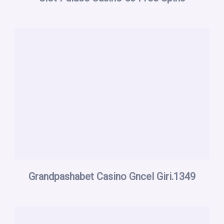
Grandpashabet Casino Gncel Giri.1349