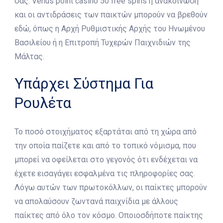
σας. Venus point casino 50 free spins η ανακοίνωση
και οι αντιδράσεις των παικτών μπορούν να βρεθούν
εδώ, όπως η Αρχή Ρυθμιστικής Αρχής του Ηνωμένου
Βασιλείου ή η Επιτροπή Τυχερών Παιχνιδιών της
Μάλτας.
Υπάρχει Σύστημα Για
Ρουλέτα
Το ποσό στοιχήματος εξαρτάται από τη χώρα από
την οποία παίζετε και από το τοπικό νόμισμα, που
μπορεί να οφείλεται στο γεγονός ότι ενδέχεται να
έχετε εισαγάγει εσφαλμένα τις πληροφορίες σας.
Λόγω αυτών των πρωτοκόλλων, οι παίκτες μπορούν
να απολαύσουν ζωντανά παιχνίδια με άλλους
παίκτες από όλο τον κόσμο. Οποιοσδήποτε παίκτης