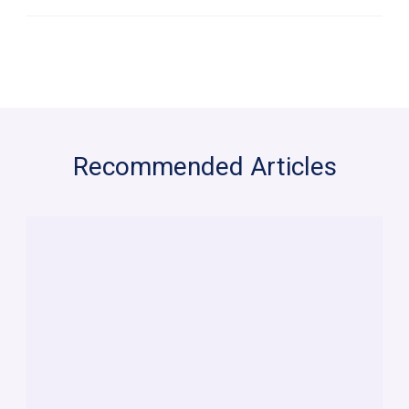
Recommended Articles