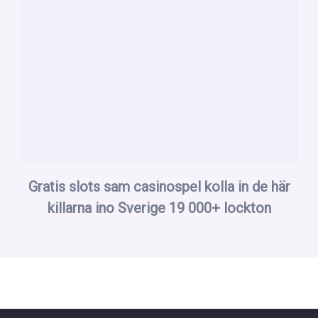
Gratis slots sam casinospel kolla in de här
killarna ino Sverige 19 000+ lockton