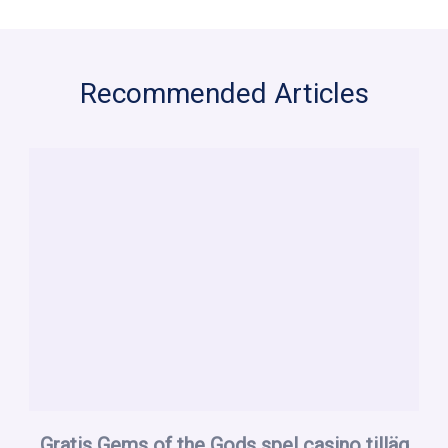
Recommended Articles
Gratis Gems of the Gods spel casino tilläg