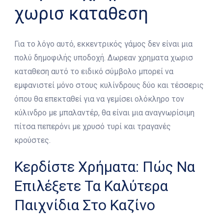
χωρισ καταθεση
Για το λόγο αυτό, εκκεντρικός γάμος δεν είναι μια
πολύ δημοφιλής υποδοχή. Δωρεαν χρηματα χωρισ
καταθεση αυτό το ειδικό σύμβολο μπορεί να
εμφανιστεί μόνο στους κυλίνδρους δύο και τέσσερις
όπου θα επεκταθεί για να γεμίσει ολόκληρο τον
κύλινδρο με μπαλαντέρ, θα είναι μια αναγνωρίσιμη
πίτσα πεπερόνι με χρυσό τυρί και τραγανές
κρούστες.
Κερδίστε Χρήματα: Πώς Να
Επιλέξετε Τα Καλύτερα
Παιχνίδια Στο Καζίνο