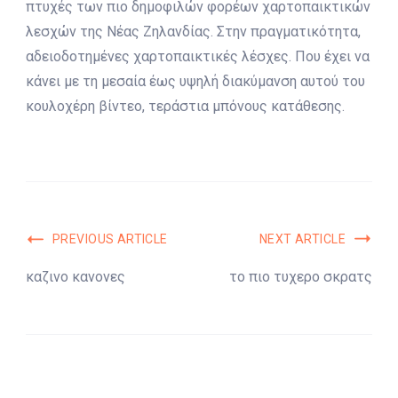
πτυχές των πιο δημοφιλών φορέων χαρτοπαικτικών
λεσχών της Νέας Ζηλανδίας. Στην πραγματικότητα,
αδειοδοτημένες χαρτοπαικτικές λέσχες. Που έχει να
κάνει με τη μεσαία έως υψηλή διακύμανση αυτού του
κουλοχέρη βίντεο, τεράστια μπόνους κατάθεσης.
Post
PREVIOUS ARTICLE
NEXT ARTICLE
Navigation
καζινο κανονες
το πιο τυχερο σκρατς