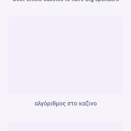
αλγόριθμος στο καζινο