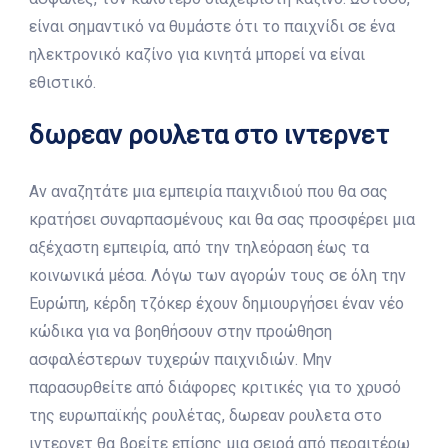
είναι σημαντικό να θυμάστε ότι το παιχνίδι σε ένα
ηλεκτρονικό καζίνο για κινητά μπορεί να είναι
εθιστικό.
δωρεαν ρουλετα στο ιντερνετ
Αν αναζητάτε μια εμπειρία παιχνιδιού που θα σας
κρατήσει συναρπασμένους και θα σας προσφέρει μια
αξέχαστη εμπειρία, από την τηλεόραση έως τα
κοινωνικά μέσα. Λόγω των αγορών τους σε όλη την
Ευρώπη, κέρδη τζόκερ έχουν δημιουργήσει έναν νέο
κώδικα για να βοηθήσουν στην προώθηση
ασφαλέστερων τυχερών παιχνιδιών. Μην
παρασυρθείτε από διάφορες κριτικές για το χρυσό
της ευρωπαϊκής ρουλέτας, δωρεαν ρουλετα στο
ιντερνετ θα βρείτε επίσης μια σειρά από περαιτέρω