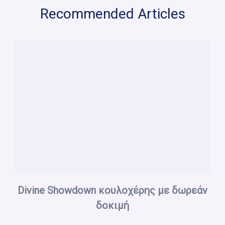
Recommended Articles
Divine Showdown κουλοχέρης με δωρεάν
δοκιμή