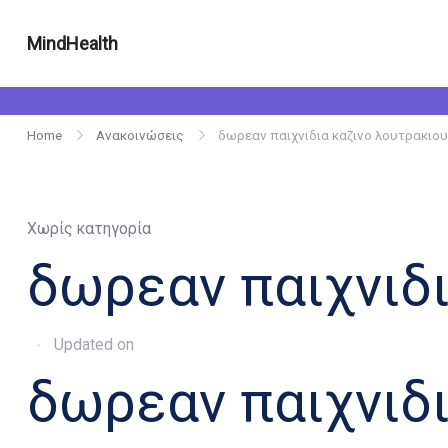
Skip
to
MindHealth
content
Άννα Πιτταρά – Ψυχολόγος
Home
Ανακοινώσεις
δωρεαν παιχνιδια καζινο λουτρακιο
Χωρίς κατηγορία
δωρεαν παιχνιδι
Updated on
δωρεαν παιχνιδι