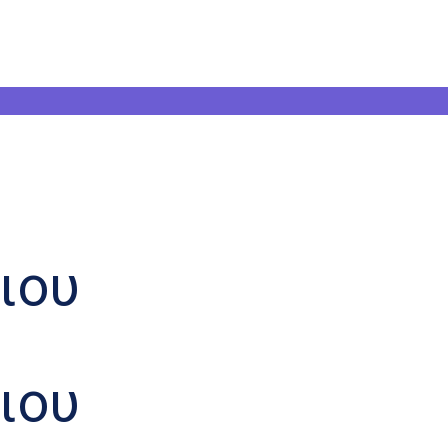
ιου
ιου