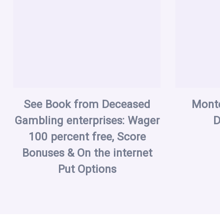
See Book from Deceased
Monte
Gambling enterprises: Wager
D
100 percent free, Score
Bonuses & On the internet
Put Options