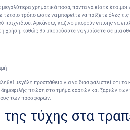
 μεγαλύτερα χρηματικά ποσά, πάντα να είστε έτοιμοι 
 τέτοιο τρόπο ώστε να μπορείτε να παίξετε όλες τις
ύ παιχνιδιού. Αρκάνσας καζίνο μπορούν επίσης να επ
στη χρήση, καθώς θα μπορούσατε να γυρίσετε σε μια 
ιμή
ληθεί μεγάλη προσπάθεια για να διασφαλιστεί ότι το κ
ιο δημοφιλής πτώση στο τμήμα καρτών και ζαριών των π
ύπους των προσφορών.
 της τύχης στα τραπ