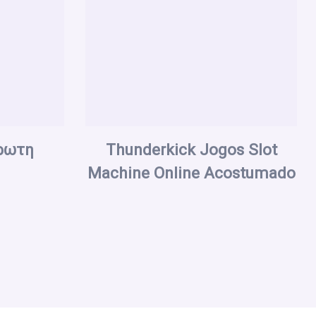
πρωτη
Thunderkick Jogos Slot
Machine Online Acostumado