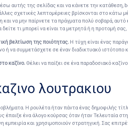
μέσω αυτής της σελίδας και να κάνετε την κατάθεση, 
ι άλλες σχετικές λεπτομέρειες βρίσκονται στο κάτω μέ
η και να μην παίρνετε τα πράγματα πολύ σοβαρά, αυτό
δείτε τι μπορεί να είναι τα μετρητά ή η προτομή σας
τική βελτίωση της ποιότητας.
Η τύχη είναι ένας παράγ
ζίνο ή να συμμετάσχετε σε έναν διαδικτυακό ιστότοπο 
στο καζίνο.
Θέλει να παίξει σε ένα παραδοσιακό καζίνο 
καζινο λουτρακιου
ροβλήματα. Η ρουλέτα ήταν πάντα ένας δημοφιλής τίτλ
ώς έπαιξε ένα άλογο κούρσας όταν ήταν Τελευταία στη
η εμπειρία και χρησιμοποιούν στρατηγική. Σας επιτρ