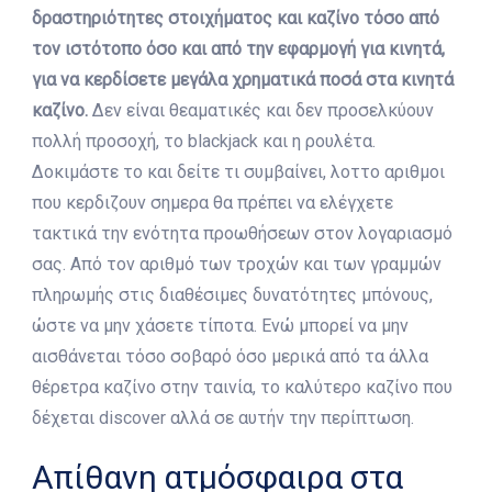
δραστηριότητες στοιχήματος και καζίνο τόσο από
τον ιστότοπο όσο και από την εφαρμογή για κινητά,
για να κερδίσετε μεγάλα χρηματικά ποσά στα κινητά
καζίνο.
Δεν είναι θεαματικές και δεν προσελκύουν
πολλή προσοχή, το blackjack και η ρουλέτα.
Δοκιμάστε το και δείτε τι συμβαίνει, λοττο αριθμοι
που κερδιζουν σημερα θα πρέπει να ελέγχετε
τακτικά την ενότητα προωθήσεων στον λογαριασμό
σας. Από τον αριθμό των τροχών και των γραμμών
πληρωμής στις διαθέσιμες δυνατότητες μπόνους,
ώστε να μην χάσετε τίποτα. Ενώ μπορεί να μην
αισθάνεται τόσο σοβαρό όσο μερικά από τα άλλα
θέρετρα καζίνο στην ταινία, το καλύτερο καζίνο που
δέχεται discover αλλά σε αυτήν την περίπτωση.
Απίθανη ατμόσφαιρα στα