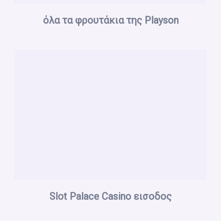
όλα τα φρουτάκια της Playson
Slot Palace Casino εισοδος