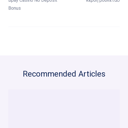
Navigation
Bpay Casino No Deposit
κερδη ρουλετασ
Bonus
Recommended Articles