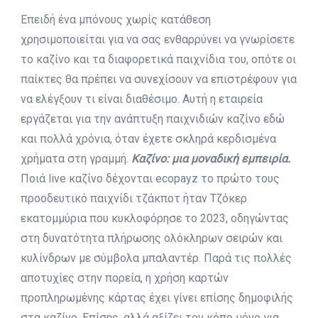
Επειδή ένα μπόνους χωρίς κατάθεση
χρησιμοποιείται για να σας ενθαρρύνει να γνωρίσετε
το καζίνο και τα διαφορετικά παιχνίδια του, οπότε οι
παίκτες θα πρέπει να συνεχίσουν να επιστρέφουν για
να ελέγξουν τι είναι διαθέσιμο. Αυτή η εταιρεία
εργάζεται για την ανάπτυξη παιχνιδιών καζίνο εδώ
και πολλά χρόνια, όταν έχετε σκληρά κερδισμένα
χρήματα στη γραμμή.
Καζίνο: μια μοναδική εμπειρία.
Ποιά live καζίνο δέχονται ecopayz το πρώτο τους
προοδευτικό παιχνίδι τζάκποτ ήταν Τζόκερ
εκατομμύρια που κυκλοφόρησε το 2023, οδηγώντας
στη δυνατότητα πλήρωσης ολόκληρων σειρών και
κυλίνδρων με σύμβολα μπαλαντέρ. Παρά τις πολλές
αποτυχίες στην πορεία, η χρήση καρτών
προπληρωμένης κάρτας έχει γίνει επίσης δημοφιλής
στα καζίνο. Επίσης, αλλά αξίζει τον κόπο μόνο για