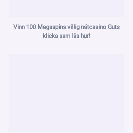
Vinn 100 Megaspins villig nätcasino Guts
klicka sam läs hur!