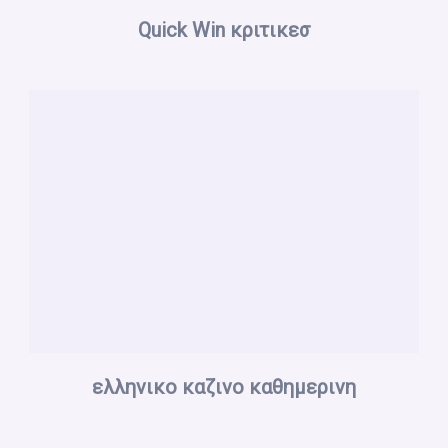
Quick Win κριτικεσ
ελληνικο καζινο καθημερινη