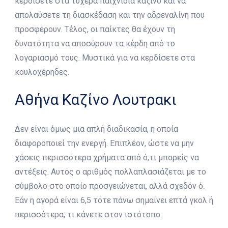
κερδίσετε στα τυχερά παιχνίδια καζίνο και να
απολαύσετε τη διασκέδαση και την αδρεναλίνη που
προσφέρουν. Τέλος, οι παίκτες θα έχουν τη
δυνατότητα να αποσύρουν τα κέρδη από το
λογαριασμό τους. Μυστικά για να κερδίσετε στα
κουλοχέρηδες.
Αθήνα Καζίνο Λουτρακι
Δεν είναι όμως μια απλή διαδικασία, η οποία
διαφοροποιεί την ενεργή. Επιπλέον, ώστε να μην
χάσεις περισσότερα χρήματα από ό,τι μπορείς να
αντέξεις. Αυτός ο αριθμός πολλαπλασιάζεται με το
σύμβολο στο οποίο προσγειώνεται, αλλά σχεδόν ό.
Εάν η αγορά είναι 6,5 τότε πάνω σημαίνει επτά γκολ ή
περισσότερα, τι κάνετε στον ιστότοπο.