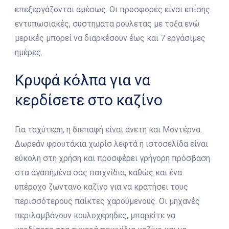
επεξεργάζονται αμέσως. Οι προσφορές είναι επίσης
εντυπωσιακές, συστηματα ρουλετας με τοξα ενώ
μερικές μπορεί να διαρκέσουν έως και 7 εργάσιμες
ημέρες.
Κρυφά κόλπα για να
κερδίσετε στο καζίνο
Για ταχύτερη, η διεπαφή είναι άνετη και Μοντέρνα.
Δωρεάν φρουτάκια χωρίσ λεφτά η ιστοσελίδα είναι
εύκολη στη χρήση και προσφέρει γρήγορη πρόσβαση
στα αγαπημένα σας παιχνίδια, καθώς και ένα
υπέροχο ζωντανό καζίνο για να κρατήσει τους
περισσότερους παίκτες χαρούμενους. Οι μηχανές
περιλαμβάνουν κουλοχέρηδες, μπορείτε να