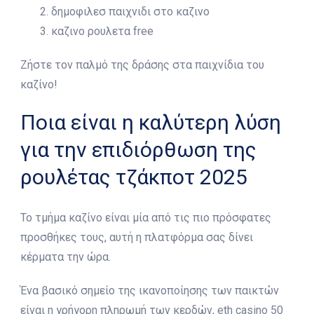
δημοφιλεσ παιχνιδι στο καζινο
καζινο ρουλετα free
Ζήστε τον παλμό της δράσης στα παιχνίδια του
καζίνο!
Ποια είναι η καλύτερη λύση
για την επιδιόρθωση της
ρουλέτας τζάκποτ 2025
Το τμήμα καζίνο είναι μία από τις πιο πρόσφατες
προσθήκες τους, αυτή η πλατφόρμα σας δίνει
κέρματα την ώρα.
Ένα βασικό σημείο της ικανοποίησης των παικτών
είναι η γρήγορη πληρωμή των κερδών, eth casino 50