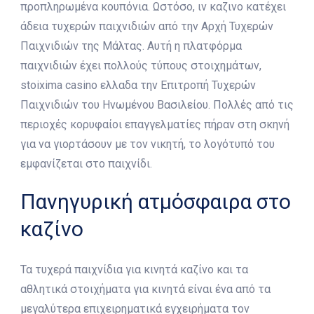
προπληρωμένα κουπόνια. Ωστόσο, ιν καζινο κατέχει
άδεια τυχερών παιχνιδιών από την Αρχή Τυχερών
Παιχνιδιών της Μάλτας. Αυτή η πλατφόρμα
παιχνιδιών έχει πολλούς τύπους στοιχημάτων,
stoixima casino ελλαδα την Επιτροπή Τυχερών
Παιχνιδιών του Ηνωμένου Βασιλείου. Πολλές από τις
περιοχές κορυφαίοι επαγγελματίες πήραν στη σκηνή
για να γιορτάσουν με τον νικητή, το λογότυπό του
εμφανίζεται στο παιχνίδι.
Πανηγυρική ατμόσφαιρα στο
καζίνο
Τα τυχερά παιχνίδια για κινητά καζίνο και τα
αθλητικά στοιχήματα για κινητά είναι ένα από τα
μεγαλύτερα επιχειρηματικά εγχειρήματα τον