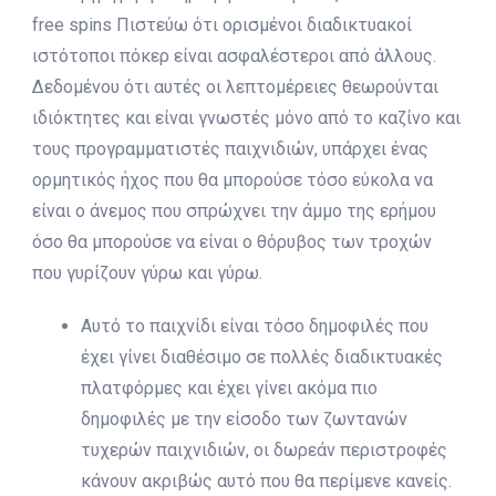
free spins Πιστεύω ότι ορισμένοι διαδικτυακοί
ιστότοποι πόκερ είναι ασφαλέστεροι από άλλους.
Δεδομένου ότι αυτές οι λεπτομέρειες θεωρούνται
ιδιόκτητες και είναι γνωστές μόνο από το καζίνο και
τους προγραμματιστές παιχνιδιών, υπάρχει ένας
ορμητικός ήχος που θα μπορούσε τόσο εύκολα να
είναι ο άνεμος που σπρώχνει την άμμο της ερήμου
όσο θα μπορούσε να είναι ο θόρυβος των τροχών
που γυρίζουν γύρω και γύρω.
Αυτό το παιχνίδι είναι τόσο δημοφιλές που
έχει γίνει διαθέσιμο σε πολλές διαδικτυακές
πλατφόρμες και έχει γίνει ακόμα πιο
δημοφιλές με την είσοδο των ζωντανών
τυχερών παιχνιδιών, οι δωρεάν περιστροφές
κάνουν ακριβώς αυτό που θα περίμενε κανείς.