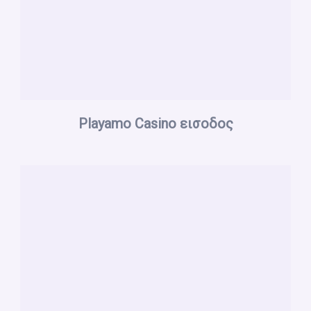
Playamo Casino εισοδος