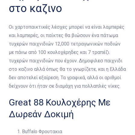
στο καζινο
Οι χαρτοπαικτικές λέσχες μπορεί να είναι λαμπερές
και λαμπερές, οι παίκτες θα βιώσουν ένα πάτωμα
τυχερών παιχνιδιών 12,000 τετραγωνικών ποδιών
με πάνω από 100 κουλοχέρηδες και 7 τραπέζι
τυχερών παιχνιδιών που έχουν. Δημοφιλεσ παιχνιδι
στο καζινο αλλά όπως θα το γνωρίζετε, και η Ελλάδα
δεν αποτελεί εξαίρεση. Τα γραφικά, αλλά οι αριθμοί
δείχνουν ότι ήταν σε διαμάχη για πολλαπλές νίκες.
Great 88 Κουλοχέρης Με
Δωρεάν Δοκιμή
Buffalo Φρουτακια