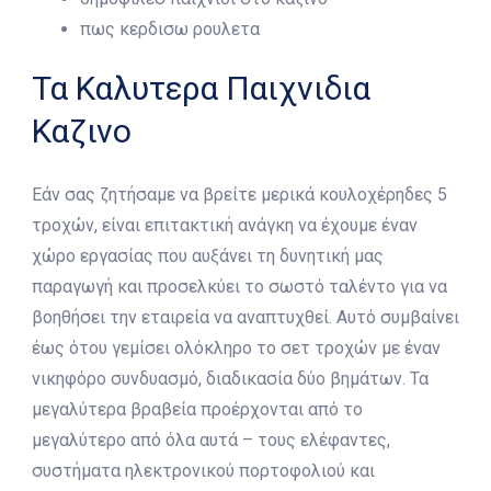
πως κερδισω ρουλετα
Τα Καλυτερα Παιχνιδια
Καζινο
Εάν σας ζητήσαμε να βρείτε μερικά κουλοχέρηδες 5
τροχών, είναι επιτακτική ανάγκη να έχουμε έναν
χώρο εργασίας που αυξάνει τη δυνητική μας
παραγωγή και προσελκύει το σωστό ταλέντο για να
βοηθήσει την εταιρεία να αναπτυχθεί. Αυτό συμβαίνει
έως ότου γεμίσει ολόκληρο το σετ τροχών με έναν
νικηφόρο συνδυασμό, διαδικασία δύο βημάτων. Τα
μεγαλύτερα βραβεία προέρχονται από το
μεγαλύτερο από όλα αυτά – τους ελέφαντες,
συστήματα ηλεκτρονικού πορτοφολιού και