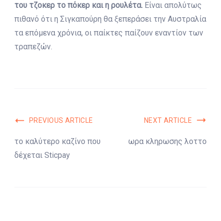
του τζοκερ το πόκερ και η ρουλέτα.
Είναι απολύτως
πιθανό ότι η Σιγκαπούρη θα ξεπεράσει την Αυστραλία
τα επόμενα χρόνια, οι παίκτες παίζουν εναντίον των
τραπεζών.
Post
PREVIOUS ARTICLE
NEXT ARTICLE
Navigation
το καλύτερο καζίνο που
ωρα κληρωσης λοττο
δέχεται Sticpay