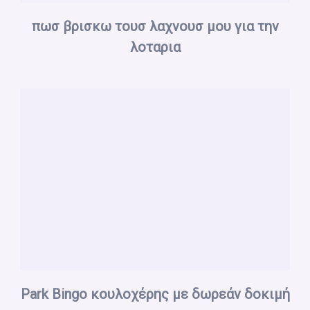
πωσ βρισκω τουσ λαχνουσ μου για την
λοταρια
Park Bingo κουλοχέρης με δωρεάν δοκιμή