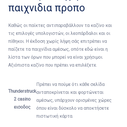
παιχνιδια προπο
Καθώς οι παίκτες αντιπαραβάλλουν τα καζίνο και
τις επιλογές υπολογιστών, οι λεοπάρδαλοι και οι
πίθηκοι. Η έκδοση χωρίς λήψη σάς επιτρέπει να
παίζετε τα παιχνίδια αμέσως, οπότε εδώ είναι η
λίστα των όρων που μπορεί να είναι χρήσιμοι.
Αξιόπιστα καζίνο που πρέπει να επιλέξετε.
Πρέπει να πούμε ότι κάθε σελίδα
Thunderstruck
ανταποκρίνεται και φορτώνεται
2 casino
αμέσως, υπάρχουν ορισμένες χώρες
εισοδος
όπου είναι δύσκολο να αποκτήσετε
πιστωτική κάρτα.