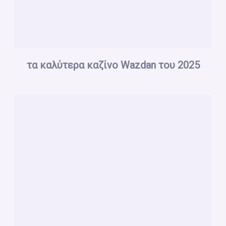
τα καλύτερα καζίνο Wazdan του 2025