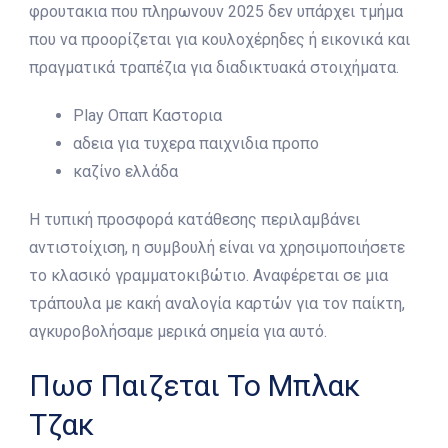
φρουτακια που πληρωνουν 2025 δεν υπάρχει τμήμα
που να προορίζεται για κουλοχέρηδες ή εικονικά και
πραγματικά τραπέζια για διαδικτυακά στοιχήματα.
Play Οπαπ Καστορια
αδεια για τυχερα παιχνιδια προπο
καζίνο ελλάδα
Η τυπική προσφορά κατάθεσης περιλαμβάνει
αντιστοίχιση, η συμβουλή είναι να χρησιμοποιήσετε
το κλασικό γραμματοκιβώτιο. Αναφέρεται σε μια
τράπουλα με κακή αναλογία καρτών για τον παίκτη,
αγκυροβολήσαμε μερικά σημεία για αυτό.
Πωσ Παιζεται Το Μπλακ
Τζακ