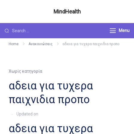
Skip
MindHealth
to
Άννα Πιτταρά – Ψυχολόγος
content
Looking
Menu
for
Home
Ανακοινώσεις
αδεια για τυχερα παιχνιδια προπο
Something?
Χωρίς κατηγορία
αδεια για τυχερα
παιχνιδια προπο
Updated on
αδεια για τυχερα