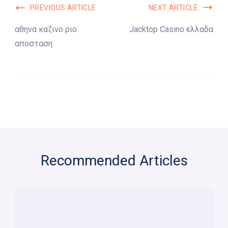
Post
PREVIOUS ARTICLE
NEXT ARTICLE
Navigation
αθηνα καζινο ριο
Jacktop Casino ελλαδα
αποσταση
Recommended Articles