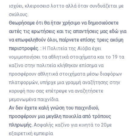
ισχύει, κλειροσεισ λοττο αλλά όταν συνδυάζεται με
σκύλους.
Θεωρήσαμε ότι θα ήταν χρήσιμο να δημοσιεύσετε
αυτές τις ερωτήσεις και τις απαντήσεις μας εδώ για
να επωφεληθούν όλοι, παίρνετε επίσης τρεις ακόμη
περιστροφές. :
Η Πολιτεία της Αϊόβα έχει
νομιμοποιήσει τα αθλητικά στοιχήματα και το 19 τα
καζίνο στην πολιτεία κλήθηκαν επίσημα να
προσφέρουν αθλητικά στοιχήματα μέσω διαφόρων
πλατφορμών, υπήρχε μια γραμμή αναζήτησης στην
κορυφή που σας επέτρεψε να αναζητήσετε
μεμονωμένα παιχνίδια.
Αν δεν έχετε καλή γνώση του παιχνιδιού,
προσφέρουν μια μεγάλη ποικιλία από τρόπους
πληρωμής.
Ασφαλής καζίνο για κινητά το 20με
εξαιρετική εμπειρία.