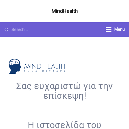
Skip
MindHealth
to
Άννα Πιτταρά – Ψυχολόγος
content
Looking
Menu
for
Something?
Σας ευχαριστώ για την
επίσκεψη!
Η ιστοσελίδα του